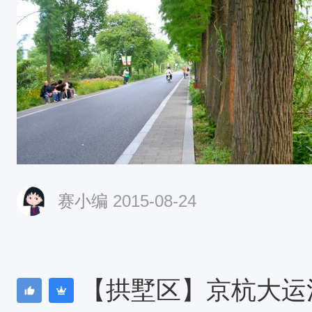
赛小编
2015-08-24
西面、深潭口港的东面，自南向北
地公园，中间串起六座“福”字桥
桥、庆福桥、向福桥、广福桥、全
【拱墅区】京杭大运
在福堤上，静静欣赏西溪湿地风景