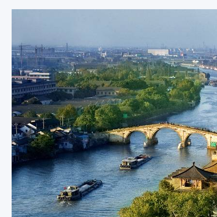
路况：福堤这段环境优美，景色迷
有点曲径通幽的感觉，亮灯工程也
感不错。交通：83路，86路等线
即可，或骑公用自行车到拱合建港
料，或出门有小店。综合评价：环
★★★★★交通：★★★★周边：
3KM