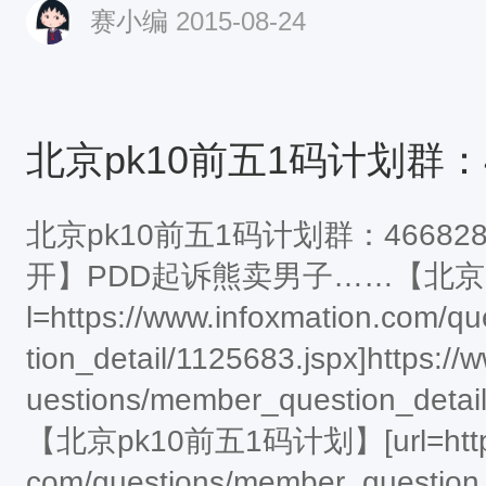
赛小编
2015-08-24
北京pk10前五1码计划群：4668
开】PDD起诉熊卖男子……【北京pk
l=https://www.infoxmation.com/
tion_detail/1125683.jspx]https:/
uestions/member_question_detail/
【北京pk10前五1码计划】[url=https:/
com/questions/member_question_