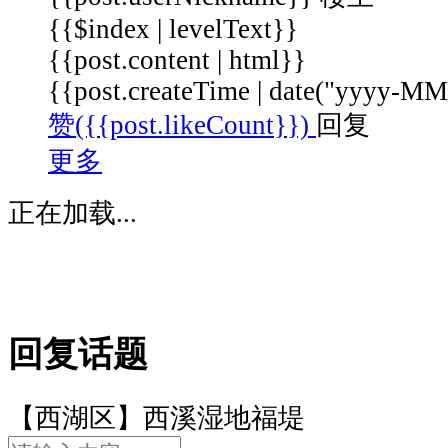
蒋
{{$index | levelText}}
村
港
{{post.content | html}}
的
{{post.createTime | date("yyyy-
西
赞({{post.likeCount}})
回复
面、
更多
深
潭
正在加载...
口
港
的
东
面，
自
回复话题
南
向
【西湖区】西溪湿地福堤
北
贯