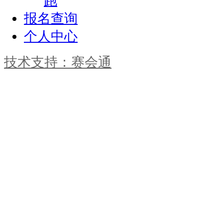
跑
座
报名查询
“福”
个人中心
字
桥，
技术支持：赛会通
分
别
名
为
元
福
桥、
永
福
桥、
庆
福
桥、