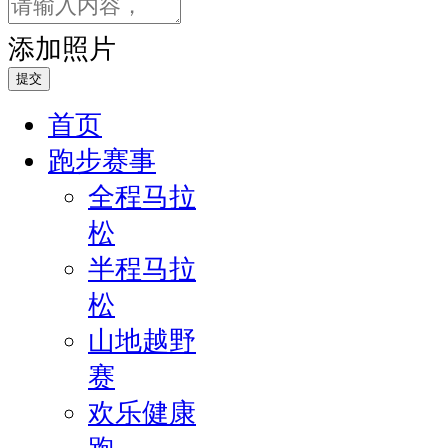
穿
添加照片
了
整
提交
个
首页
西
溪
跑步赛事
国
全程马拉
家
松
湿
地
半程马拉
公
松
园，
中
山地越野
间
赛
串
欢乐健康
起
六