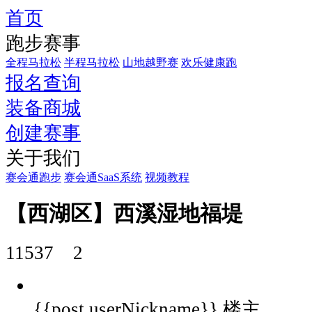
首页
“福
跑步赛事
堤”
是
全程马拉松
半程马拉松
山地越野赛
欢乐健康跑
报名查询
一
条
装备商城
南
创建赛事
北
向
关于我们
的
赛会通跑步
赛会通SaaS系统
视频教程
长
堤，
【西湖区】西溪湿地福堤
宽
7
11537
2
米，
位
于
{{post.userNickname}}
楼主