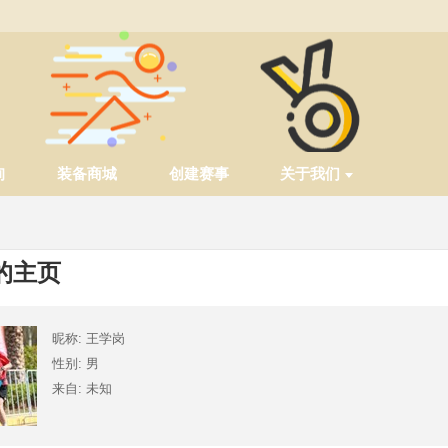
询
装备商城
创建赛事
关于我们
的主页
昵称: 王学岗
性别: 男
来自: 未知