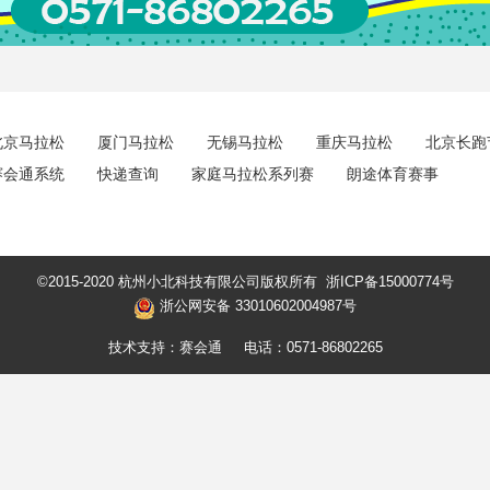
北京马拉松
厦门马拉松
无锡马拉松
重庆马拉松
北京长跑
赛会通系统
快递查询
家庭马拉松系列赛
朗途体育赛事
©2015-2020 杭州小北科技有限公司版权所有
浙ICP备15000774号
浙公网安备 33010602004987号
技术支持：赛会通
电话：0571-86802265