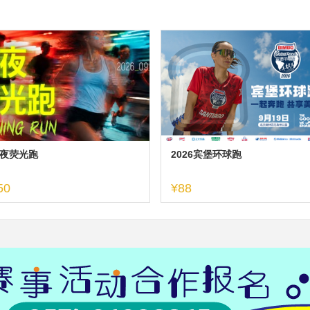
夜荧光跑
2026宾堡环球跑
50
¥88