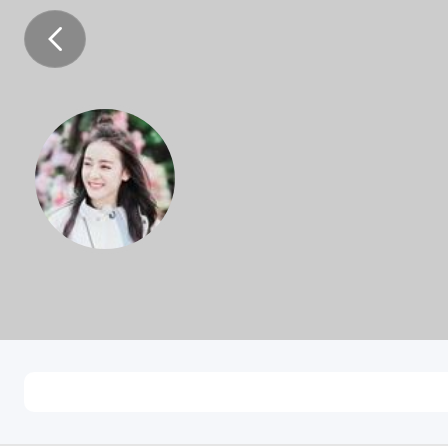
璨Sun霓
女