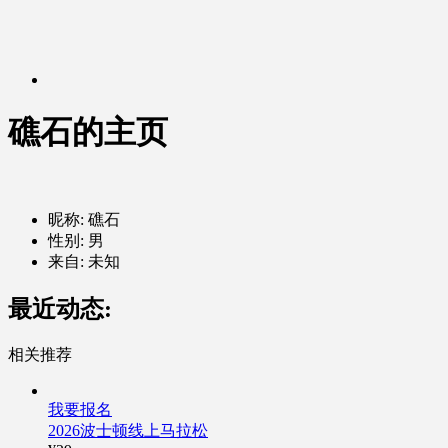
礁石的主页
昵称: 礁石
性别: 男
来自: 未知
最近动态:
相关推荐
我要报名
2026波士顿线上马拉松