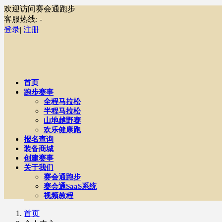
欢迎访问赛会通跑步
客服热线:
-
登录
|
注册
首页
跑步赛事
全程马拉松
半程马拉松
山地越野赛
欢乐健康跑
报名查询
装备商城
创建赛事
关于我们
赛会通跑步
赛会通SaaS系统
视频教程
首页