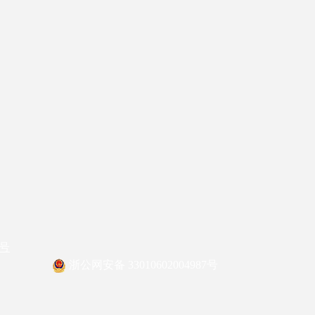
4号
浙公网安备 33010602004987号