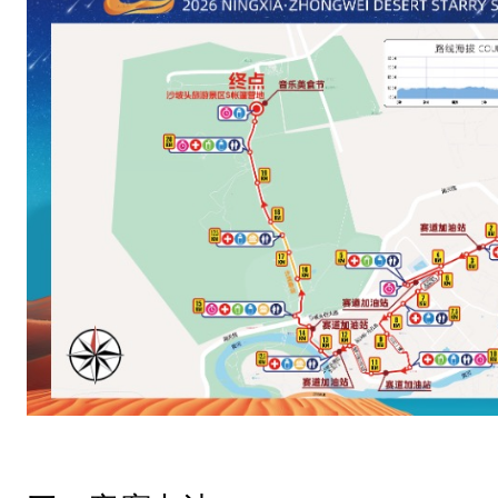
府
技
术
认
证
单
位
：
宁
夏
田
径