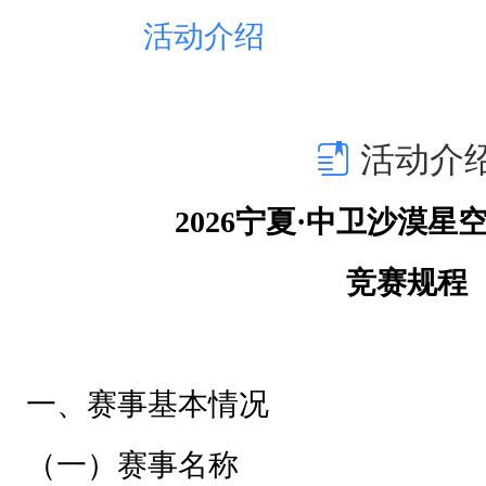
事
活动介绍
基
本
情
活动介
况
（
2026宁夏·中卫沙漠星
一
竞赛规程
）
赛
事
一、赛事基本情况
名
称
（一）赛事名称