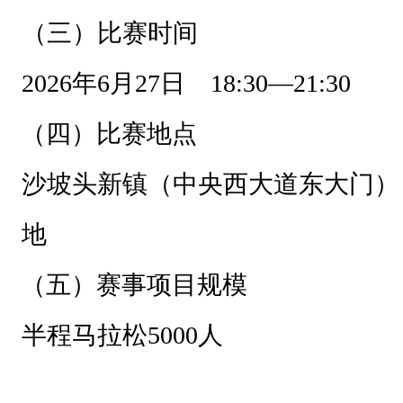
半
（三）比赛时间
程
2026年6月27日
18:30—21:30
马
拉
（四）比赛地点
松
沙坡头新镇（中央西大道东大门）
（
二
地
）
赛
（五）赛事项目规模
事
半程马拉松5000人
组
织