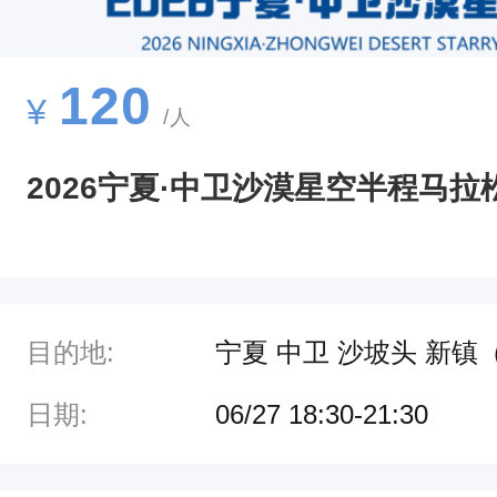
空
半
程
120
¥
/人
马
拉
2026宁夏·中卫沙漠星空半程马拉
松
竞
赛
规
目的地:
宁夏 中卫 沙坡头 新
程
一
日期:
06/27 18:30-21:30
、
赛