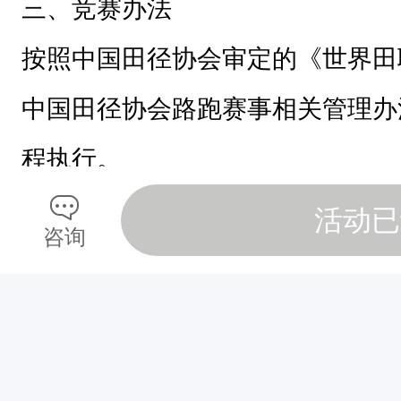
三、竞赛办法
运
动
按照中国田径协会审定的《世界田
协
中国田径协会路跑赛事相关管理办
会
承
程执行。
办
单
（一）比赛检录：选手须正确佩戴
活动已
咨询
位
码布须挂在胸前，不能遮挡，到达
：
沙
录时间
17
时
20
分至
18
时
20
分（共计
坡
钟（即
18
时
20
分）停止检录。
头
区