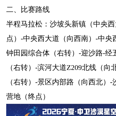
架
二、比赛路线
构
主
半程马拉松
：
沙坡头新镇（中央西
办
点）
-
中央西大道（向西南）
-
中央
单
位
钟田园综合体（右转）
-
迎沙路
-
经
：
（右转）
-
滨河大道
Z209
北线（向
中
卫
（右转）
-
景区内部路（向西北）
-
市
人
营地（终点）
民
政