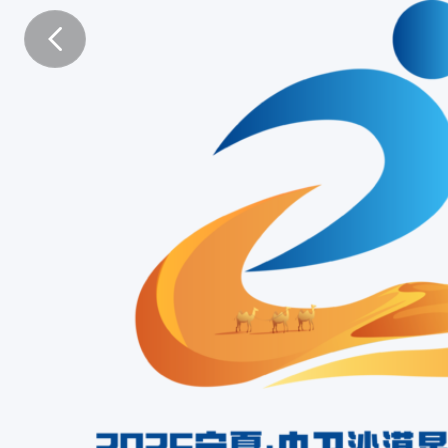
2
0
2
6
宁
夏
·
中
卫
沙
漠
星