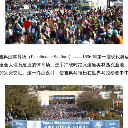
雅典娜体育场（
Panathenaic Stadium
）——
1896
年第一届现代奥
座全大理石建造的体育场。选手冲线时踏入这座奥林匹克圣地
的完美交汇。这一终点设计，使雅典马拉松在世界马拉松赛事
。