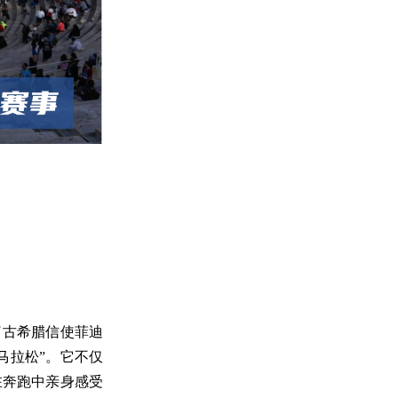
了古希腊信使菲迪
马拉松
”
。它不仅
在奔跑中亲身感受