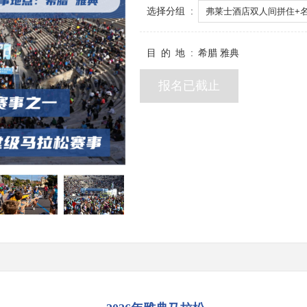
选择分组
弗莱士酒店双人间拼住+
目的地
希腊 雅典
报名已截止