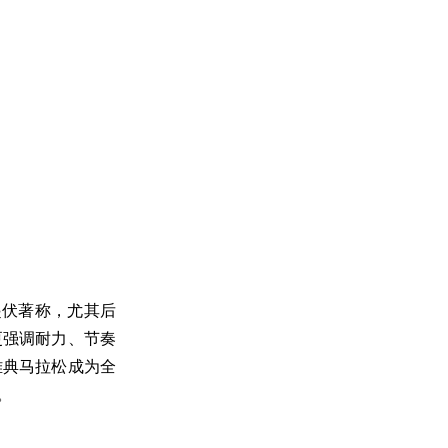
起伏著称，尤其后
更强调耐力、节奏
雅典马拉松成为全
。