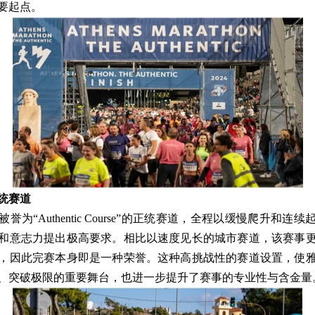
要起点。
统赛道
被誉为“
Authentic Course
”的正统赛道，全程以缓慢爬升和连续
和意志力提出极高要求。相比以速度见长的城市赛道，该赛事
，因此完赛本身即是一种荣誉。这种高挑战性的赛道设置，使
、突破极限的重要舞台，也进一步提升了赛事的专业性与含金量