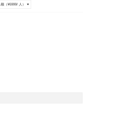
名额
（¥
6999
/
人
）