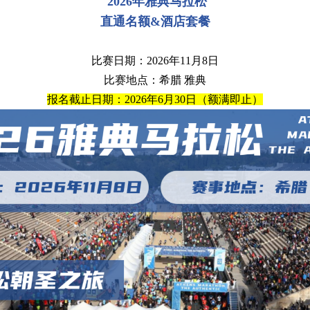
2026
年雅典马拉松
直通名额&酒店套餐
比赛日期：
2026
年
11
月
8
日
比赛地点：希腊 雅典
报名截止日期：
2026
年
6
月
30
日（额满即止）