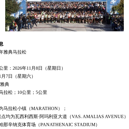
息
6年雅典马拉松
公里：
2026
年
11
月
8
日（星期日）
1
月
7
日（星期六）
 雅典
马拉松；
10
公里；
5
公里
为马拉松小镇（
MARATHON
）；
起点均为瓦西利西斯·阿玛利亚大道（
VAS. AMALIAS AVENUE
）
帕那辛纳克体育场（
PANATHENAIC STADIUM
）