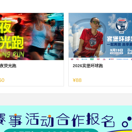
夜荧光跑
2026宾堡环球跑
50
¥88