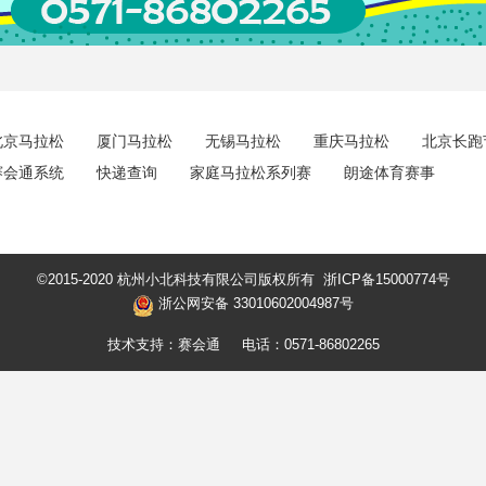
北京马拉松
厦门马拉松
无锡马拉松
重庆马拉松
北京长跑
赛会通系统
快递查询
家庭马拉松系列赛
朗途体育赛事
©2015-2020 杭州小北科技有限公司版权所有
浙ICP备15000774号
浙公网安备 33010602004987号
技术支持：赛会通
电话：0571-86802265