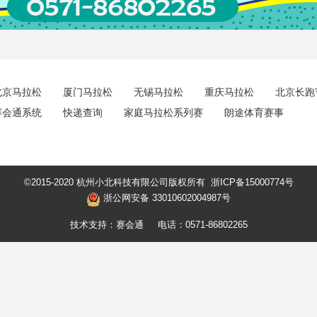
北京马拉松
厦门马拉松
无锡马拉松
重庆马拉松
北京长跑
赛会通系统
快递查询
家庭马拉松系列赛
朗途体育赛事
©2015-2020 杭州小北科技有限公司版权所有
浙ICP备15000774号
浙公网安备 33010602004987号
技术支持：赛会通
电话：0571-86802265