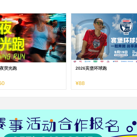
夜荧光跑
2026宾堡环球跑
50
¥88